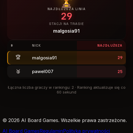
NAJDŁUŻSZA LINIA
29
STACJI NA TRASIE
malgosia91
#
NICK
NAJDŁUŻSZA
🏆
malgosia91
29
🥈
pawel007
25
Łączna liczba graczy w rankingu
:
2
·
Ranking aktualizuje się co
60 sekund
© 2026 AI Board Games. Wszelkie prawa zastrzeżone.
AI Board Games
Regulamin
Polityka prywatności