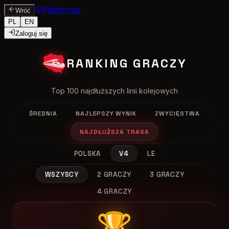
Platforma
Wróć
PL
EN
Zaloguj się
RANKING GRACZY
Top 100 najdłuższych linii kolejowych
ŚREDNIA
NAJLEPSZY WYNIK
ZWYCIĘSTWA
NAJDŁUŻSZA TRASA
POLSKA
V4
LE
WSZYSCY
2 GRACZY
3 GRACZY
4 GRACZY
🏆