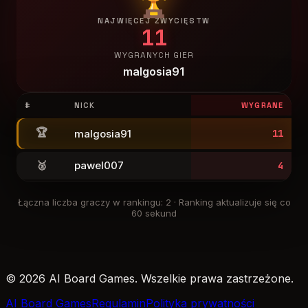
NAJWIĘCEJ ZWYCIĘSTW
11
WYGRANYCH GIER
malgosia91
#
NICK
WYGRANE
🏆
malgosia91
11
🥈
pawel007
4
Łączna liczba graczy w rankingu
:
2
·
Ranking aktualizuje się co
60 sekund
© 2026 AI Board Games. Wszelkie prawa zastrzeżone.
AI Board Games
Regulamin
Polityka prywatności