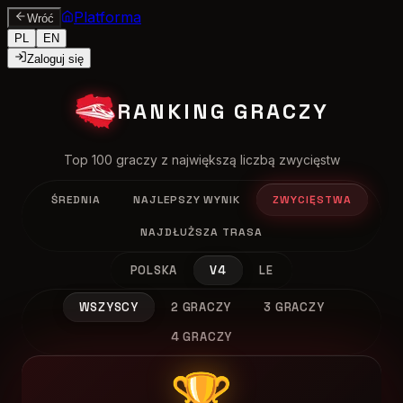
Platforma
Wróć
PL
EN
Zaloguj się
RANKING GRACZY
Top 100 graczy z największą liczbą zwycięstw
ŚREDNIA
NAJLEPSZY WYNIK
ZWYCIĘSTWA
NAJDŁUŻSZA TRASA
POLSKA
V4
LE
WSZYSCY
2 GRACZY
3 GRACZY
4 GRACZY
🏆