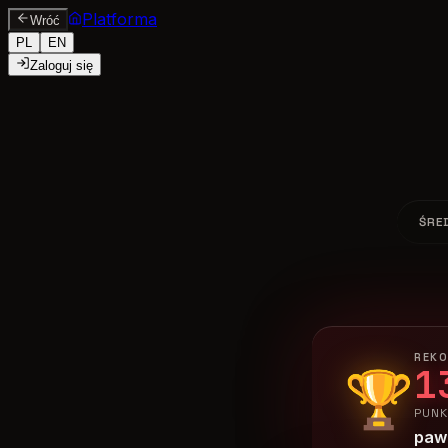
Platforma
Wróć
PL
EN
Zaloguj się
ŚRE
REK
1
🏆
PUNK
paw