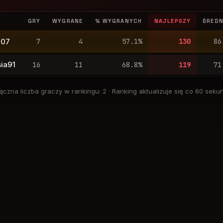
GRY
WYGRANE
% WYGRANYCH
NAJLEPSZY
ŚREDN
007
7
4
57.1
%
130
86
ia91
16
11
68.8
%
119
71
ączna liczba graczy w rankingu
:
2
·
Ranking aktualizuje się co 60 seku