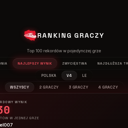
RANKING GRACZY
Top 100 rekordów w pojedynczej grze
DNIA
NAJLEPSZY WYNIK
ZWYCIĘSTWA
NAJDŁUŻSZA T
POLSKA
V4
LE
WSZYSCY
2 GRACZY
3 GRACZY
4 GRACZY
ORDOWY WYNIK
30
TÓW W JEDNEJ GRZE
el007