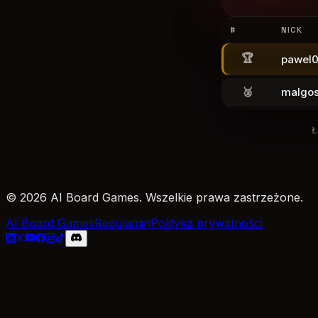
#
NICK
🏆
pawel
🥈
malgos
Ł
© 2026 AI Board Games. Wszelkie prawa zastrzeżone.
AI Board Games
Regulamin
Polityka prywatności