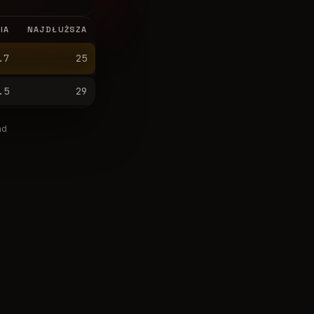
IA
NAJDŁUŻSZA
.7
25
.5
29
nd