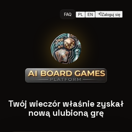
FAQ
PL
EN
Zaloguj się
AI Board Games - planszówki on
Twój wieczór właśnie zyskał
nową ulubioną grę