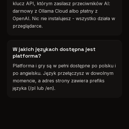
klucz API, którym zasilasz przeciwników AI:
darmowy z Ollama Cloud albo płatny z
OpenAI. Nic nie instalujesz - wszystko działa w
przeglądarce.
W jakich językach dostępna jest
platforma?
Platforma i gry są w pełni dostępne po polsku i
po angielsku. Język przełączysz w dowolnym
momencie, a adres strony zawiera prefiks
języka (/pl lub /en).
© 2026 AI Board Games. Wszelkie prawa zastrzeżone.
Roadmap
Regulamin
Polityka prywatności