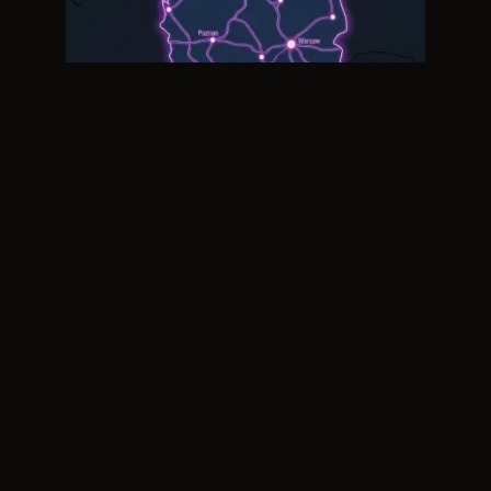
V4
Trzy stolice na jednym szlaku: Praga,
Bratysława, Budapeszt.