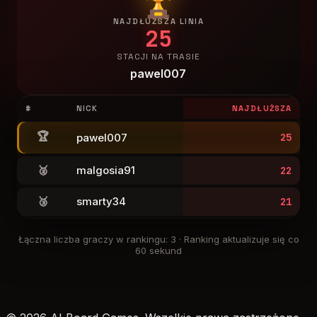
NAJDŁUŻSZA LINIA
25
STACJI NA TRASIE
pawel007
#
NICK
NAJDŁUŻSZA
🏆
pawel007
25
🥈
malgosia91
22
🥉
smarty34
21
Łączna liczba graczy w rankingu
:
3
·
Ranking aktualizuje się co
60 sekund