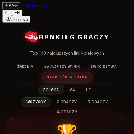
Platforma
Wróć
PL
EN
Zaloguj się
RANKING GRACZY
Top 100 najdłuższych linii kolejowych
ŚREDNIA
NAJLEPSZY WYNIK
ZWYCIĘSTWA
NAJDŁUŻSZA TRASA
POLSKA
V4
LE
WSZYSCY
2 GRACZY
3 GRACZY
4 GRACZY
🏆