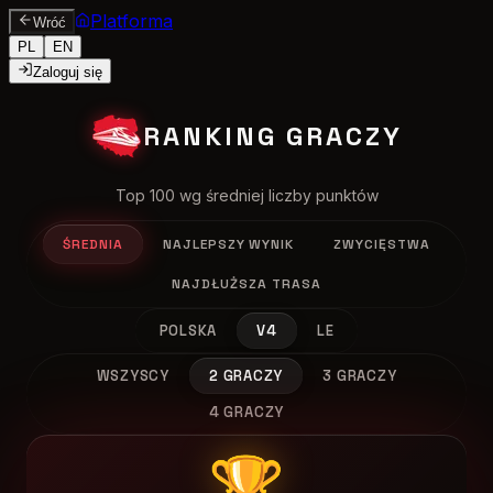
Platforma
Wróć
PL
EN
Zaloguj się
RANKING GRACZY
Top 100 wg średniej liczby punktów
ŚREDNIA
NAJLEPSZY WYNIK
ZWYCIĘSTWA
NAJDŁUŻSZA TRASA
POLSKA
V4
LE
WSZYSCY
2 GRACZY
3 GRACZY
4 GRACZY
🏆