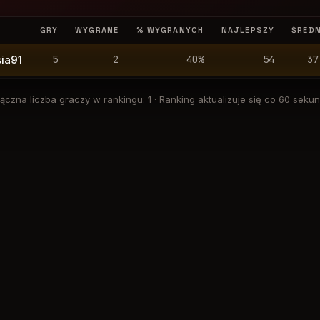
GRY
WYGRANE
% WYGRANYCH
NAJLEPSZY
ŚREDN
ia91
5
2
40
%
54
37
ączna liczba graczy w rankingu
:
1
·
Ranking aktualizuje się co 60 seku