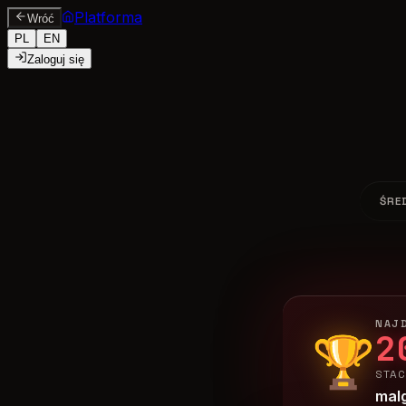
Platforma
Wróć
PL
EN
Zaloguj się
ŚRE
NAJD
2
🏆
STAC
mal