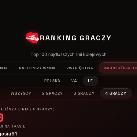
RANKING GRACZY
Top 100 najdłuższych linii kolejowych
DNIA
NAJLEPSZY WYNIK
ZWYCIĘSTWA
NAJDŁUŻSZA T
POLSKA
V4
LE
WSZYSCY
2 GRACZY
3 GRACZY
4 GRACZY
ŁUŻSZA LINIA (4 GRACZY)
0
JI NA TRASIE
gosia91