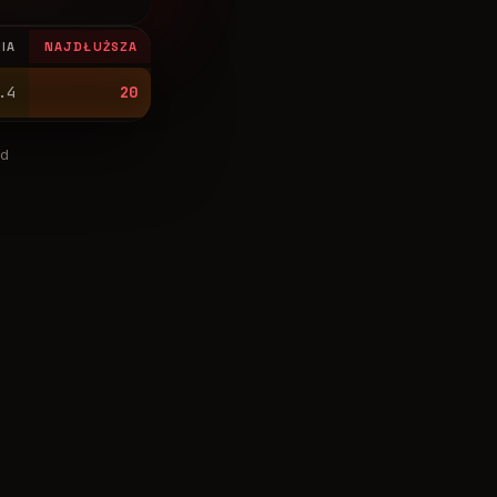
IA
NAJDŁUŻSZA
.4
20
nd