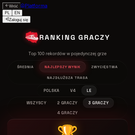
Platforma
Wróć
PL
EN
Zaloguj się
RANKING GRACZY
Top 100 rekordów w pojedynczej grze
ŚREDNIA
NAJLEPSZY WYNIK
ZWYCIĘSTWA
NAJDŁUŻSZA TRASA
POLSKA
V4
LE
WSZYSCY
2 GRACZY
3 GRACZY
4 GRACZY
🏆