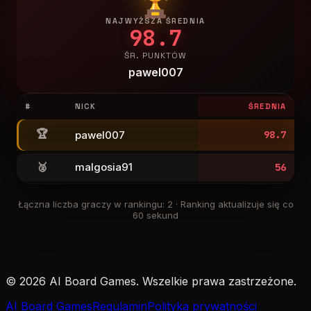
NAJWYŻSZA ŚREDNIA
98.7
ŚR. PUNKTÓW
pawel007
#
NICK
ŚREDNIA
🏆
pawel007
98.7
🥈
malgosia91
56
Łączna liczba graczy w rankingu
:
2
·
Ranking aktualizuje się co
60 sekund
© 2026 AI Board Games. Wszelkie prawa zastrzeżone.
AI Board Games
Regulamin
Polityka prywatności