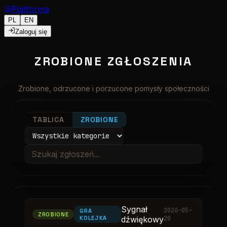
Platforma
PL
EN
Zaloguj się
ZROBIONE ZGŁOSZENIA
Zrobione, odrzucone i porzucone pomysły społeczności
TABLICA
ZROBIONE
Sygnał
2026-05-
GRA
ZROBIONE
KOLEJKA
dźwiękowy
20