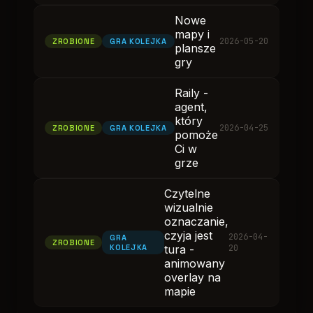
Nowe
mapy i
2026-05-20
ZROBIONE
GRA KOLEJKA
plansze
gry
Raily -
agent,
który
2026-04-25
ZROBIONE
GRA KOLEJKA
pomoże
Ci w
grze
Czytelne
wizualnie
oznaczanie,
czyja jest
2026-04-
GRA
ZROBIONE
KOLEJKA
tura -
20
animowany
overlay na
mapie